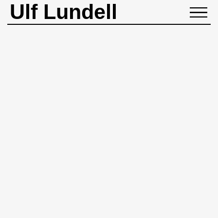
Ulf Lundell
NYHETER
BIOGRAFI
MUSIK
BÖCKER
BILDER
ROCKHEADART
KONTAKT