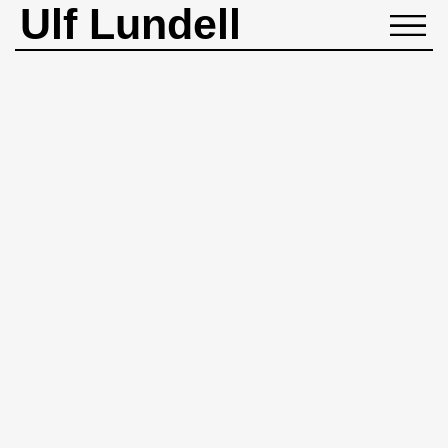
Ulf Lundell
NYHETER
BIOGRAFI
MUSIK
BÖCKER
BILDER
ROCKHEADART
KONTAKT