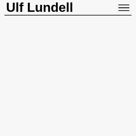
Ulf Lundell
NYHETER
BIOGRAFI
MUSIK
BÖCKER
BILDER
ROCKHEADART
KONTAKT