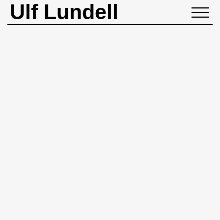
Ulf Lundell
NYHETER
BIOGRAFI
MUSIK
BÖCKER
BILDER
ROCKHEADART
KONTAKT