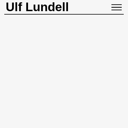
Ulf Lundell
NYHETER
BIOGRAFI
MUSIK
BÖCKER
BILDER
ROCKHEADART
KONTAKT