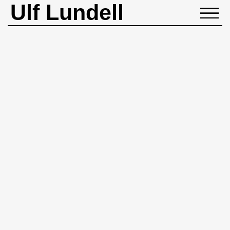
Ulf Lundell
NYHETER
BIOGRAFI
MUSIK
BÖCKER
BILDER
ROCKHEADART
KONTAKT