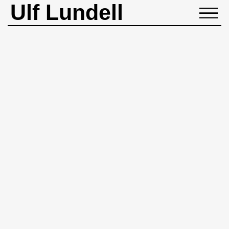
Ulf Lundell
NYHETER
BIOGRAFI
MUSIK
BÖCKER
BILDER
ROCKHEADART
KONTAKT