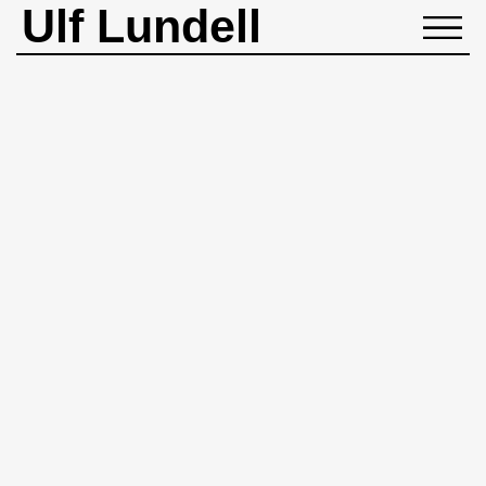
Ulf Lundell
NYHETER
BIOGRAFI
MUSIK
BÖCKER
BILDER
ROCKHEADART
KONTAKT