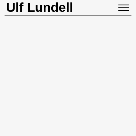
Ulf Lundell
NYHETER
BIOGRAFI
MUSIK
BÖCKER
BILDER
ROCKHEADART
KONTAKT