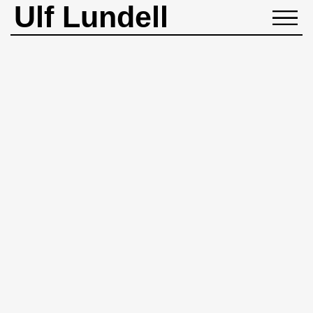
Ulf Lundell
NYHETER
BIOGRAFI
MUSIK
BÖCKER
BILDER
ROCKHEADART
KONTAKT