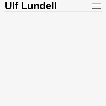
Ulf Lundell
NYHETER
BIOGRAFI
MUSIK
BÖCKER
BILDER
ROCKHEADART
KONTAKT