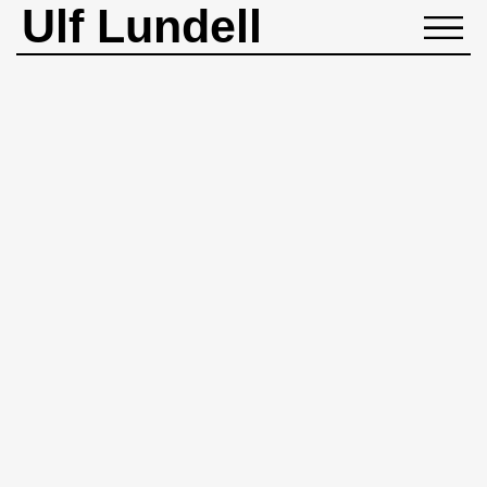
Ulf Lundell
NYHETER
BIOGRAFI
MUSIK
BÖCKER
BILDER
ROCKHEADART
KONTAKT