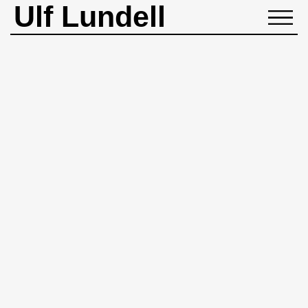
Ulf Lundell
NYHETER
BIOGRAFI
MUSIK
BÖCKER
BILDER
ROCKHEADART
KONTAKT