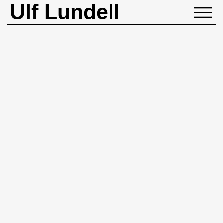
Ulf Lundell
NYHETER
BIOGRAFI
MUSIK
BÖCKER
BILDER
ROCKHEADART
KONTAKT