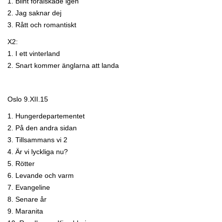
1. Blint förälskade igen
2. Jag saknar dej
3. Rått och romantiskt
X2:
1. I ett vinterland
2. Snart kommer änglarna att landa
Oslo 9.XII.15
1. Hungerdepartementet
2. På den andra sidan
3. Tillsammans vi 2
4. Är vi lyckliga nu?
5. Rötter
6. Levande och varm
7. Evangeline
8. Senare år
9. Maranita