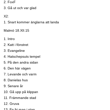
2. FoxF
3. Gå ut och var glad
X2:
1. Snart kommer änglarna att landa
Malmö 18.XII.15
1. Intro
2. Katt i fönstret
3. Evangeline
4. Hatschepsuts tempel
5. På den andra sidan
6. Den här vägen
7. Levande och varm
8. Danielas hus
9. Senare år
10. Gå upp på klippan
11. Främmande stad
12. Gruva
13. En fri man i stan