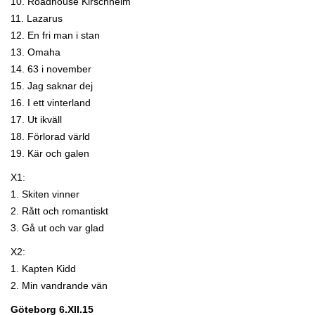
10. Roadhouse Kirschheim
11. Lazarus
12. En fri man i stan
13. Omaha
14. 63 i november
15. Jag saknar dej
16. I ett vinterland
17. Ut ikväll
18. Förlorad värld
19. Kär och galen
X1:
1. Skiten vinner
2. Rått och romantiskt
3. Gå ut och var glad
X2:
1. Kapten Kidd
2. Min vandrande vän
Göteborg 6.XII.15