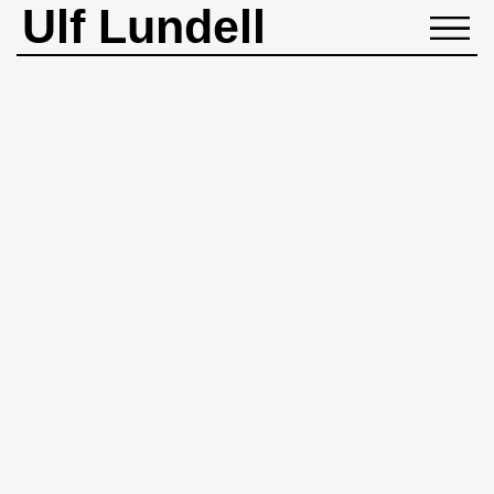
Ulf Lundell
NYHETER
BIOGRAFI
MUSIK
BÖCKER
BILDER
ROCKHEADART
KONTAKT