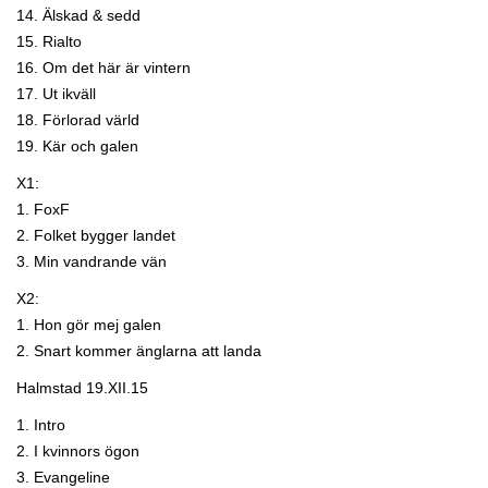
14. Älskad & sedd
15. Rialto
16. Om det här är vintern
17. Ut ikväll
18. Förlorad värld
19. Kär och galen
X1:
1. FoxF
2. Folket bygger landet
3. Min vandrande vän
X2:
1. Hon gör mej galen
2. Snart kommer änglarna att landa
Halmstad 19.XII.15
1. Intro
2. I kvinnors ögon
3. Evangeline