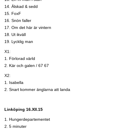
14. Älskad & sedd
15. FoxF
16. Snön faller
17. Om det här är vintern
18. Ut ikväll
19. Lycklig man
X1:
1. Förlorad värld
2. Kär och galen / 67 67
X2:
1. Isabella
2. Snart kommer änglarna att landa
Linköping 16.XII.15
1. Hungerdepartementet
2. 5 minuter