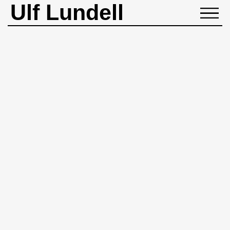
Ulf Lundell
NYHETER
BIOGRAFI
MUSIK
BÖCKER
BILDER
ROCKHEADART
KONTAKT