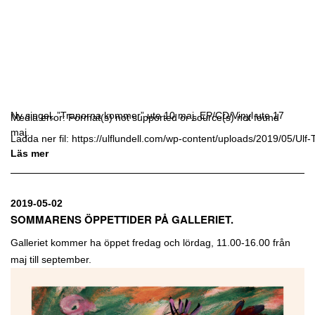
Ny singel, ”Tranorna kommer” ute 10 maj. EP/CD/Vinyl ute 17
Media error: Format(s) not supported or source(s) not found
maj.
Ladda ner fil: https://ulflundell.com/wp-content/uploads/2019/05/
Läs mer
00:00
2019-05-02
SOMMARENS ÖPPETTIDER PÅ GALLERIET.
Galleriet kommer ha öppet fredag och lördag, 11.00-16.00 från
maj till september.