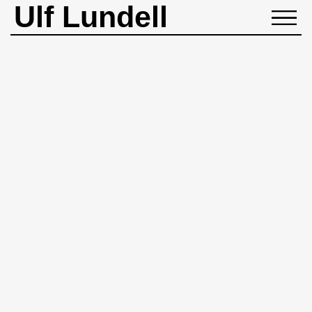
Ulf Lundell
NYHETER
BIOGRAFI
MUSIK
BÖCKER
BILDER
ROCKHEADART
KONTAKT