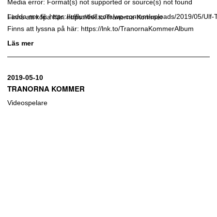
Media error: Format(s) not supported or source(s) not found
Ladda ner fil: https://ulflundell.com/wp-content/uploads/2019/05/
Finns att köpa här:
https://lnk.to/Tranorna-Kommer
Finns att lyssna på här:
https://lnk.to/TranornaKommerAlbum
00:00
Läs mer
2019-05-10
TRANORNA KOMMER
Videospelare