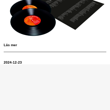
Läs mer
2024-12-23
MÄN UTAN KVINNOR
Män utan kvinnor släpps nu för första gången på vinyl.
Dubbelvinyl som gatefold med två bonuslåtar och en
alternativ framsida.
Releasedatum 24 januari
Pre order länk:
https://ulflundell.lnk.
to/MUK