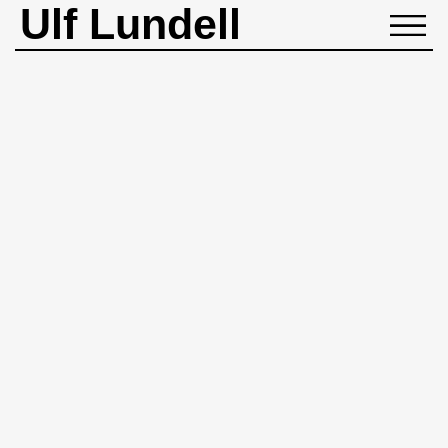
Ulf Lundell
NYHETER
BIOGRAFI
MUSIK
BÖCKER
BILDER
ROCKHEADART
KONTAKT