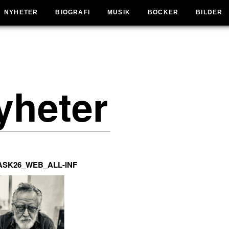
NYHETER
BIOGRAFI
MUSIK
BÖCKER
BILDER
yheter
ASK26_WEB_ALL-INF