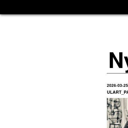
N
2026-03-25
ULART_P