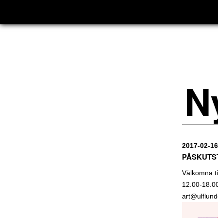
N
2017-02-16
PÅSKUTST
Välkomna ti
12.00-18.00
art@ulflund