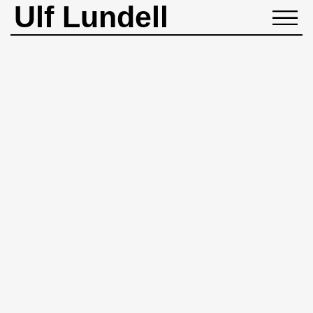
Ulf Lundell
NYHETER
BIOGRAFI
MUSIK
BÖCKER
BILDER
ROCKHEADART
KONTAKT