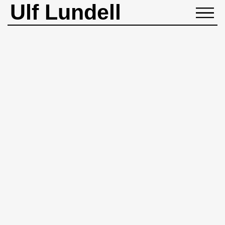
Ulf Lundell
NYHETER
BIOGRAFI
MUSIK
BÖCKER
BILDER
ROCKHEADART
KONTAKT